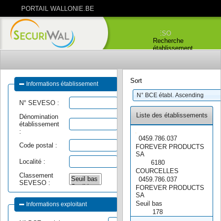
PORTAIL WALLONIE.BE
FEDERATION WALLONIE-BRUXELLES
PORTAIL ENVIRONNEMENT
PORTAIL SEVESO
Recherche
établissement
Sort
Informations établissement
N° SEVESO :
Liste des établissements
Dénomination
établissement
:
0459.786.037
Code postal :
FOREVER PRODUCTS
SA
Localité :
6180
COURCELLES
Classement
0459.786.037
SEVESO :
FOREVER PRODUCTS
SA
Seuil bas
Informations exploitant
178