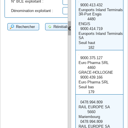
N° BCE exploitant :
9000.413.432
Euroports Inland Terminals
Dénomination exploitant :
3R-Port Engis
4480
ENGIS
Rechercher
Réinitialiser
9000.414.719
Euroports Inland Terminals
SA
Seuil haut
182
9000.375.127
Euro Pharma SRL
4460
GRACE-HOLLOGNE
9000.439.166
Euro Pharma SRL
Seuil bas
179
0478.994.809
RAIL EUROPE SA
5660
Mariembourg
0478.994.809
RAIL EUROPE SA